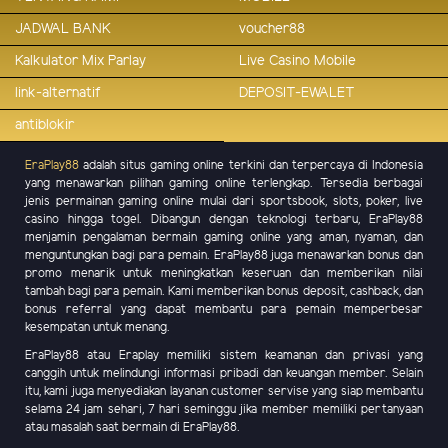
JADWAL BANK
voucher88
Kalkulator Mix Parlay
Live Casino Mobile
link-alternatif
DEPOSIT-EWALET
antiblokir
EraPlay88
adalah situs gaming online terkini dan terpercaya di Indonesia
yang menawarkan pilihan gaming online terlengkap. Tersedia berbagai
jenis permainan gaming online mulai dari sportsbook, slots, poker, live
casino hingga togel. Dibangun dengan teknologi terbaru, EraPlay88
menjamin pengalaman bermain gaming online yang aman, nyaman, dan
menguntungkan bagi para pemain. EraPlay88 juga menawarkan bonus dan
promo menarik untuk meningkatkan keseruan dan memberikan nilai
tambah bagi para pemain. Kami memberikan bonus deposit, cashback, dan
bonus referral yang dapat membantu para pemain memperbesar
kesempatan untuk menang.
EraPlay88 atau Eraplay memiliki sistem keamanan dan privasi yang
canggih untuk melindungi informasi pribadi dan keuangan member. Selain
itu, kami juga menyediakan layanan customer servise yang siap membantu
selama 24 jam sehari, 7 hari seminggu jika member memiliki pertanyaan
atau masalah saat bermain di EraPlay88.