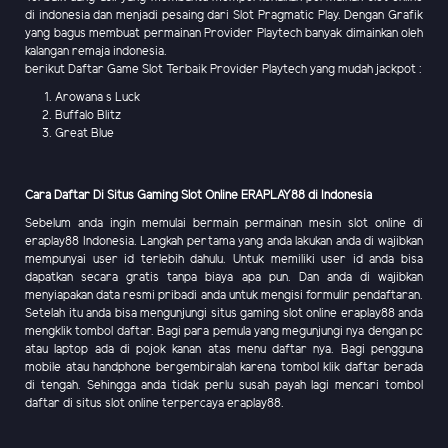
di indonesia dan menjadi pesaing dari Slot Pragmatic Play. Dengan Grafik
yang bagus membuat permainan Provider Playtech banyak dimainkan oleh
kalangan remaja indonesia.
berikut Daftar Game Slot Terbaik Provider Playtech yang mudah jackpot :
Arowana s Luck
Buffalo Blitz
Great Blue
Cara Daftar Di Situs Gaming Slot Online ERAPLAY88 di Indonesia
Sebelum anda ingin memulai bermain permainan mesin slot online di
eraplay88 Indonesia. Langkah pertama yang anda lakukan anda di wajibkan
mempunyai user id terlebih dahulu. Untuk memiliki user id anda bisa
dapatkan secara gratis tanpa biaya apa pun. Dan anda di wajibkan
menyiapakan data resmi pribadi anda untuk mengisi formulir pendaftaran.
Setelah itu anda bisa mengunjungi situs gaming slot online eraplay88 anda
mengklik tombol daftar. Bagi para pemula yang megunjungi nya dengan pc
atau laptop ada di pojok kanan atas menu daftar nya. Bagi pengguna
mobile atau handphone bergembiralah karena tombol klik daftar berada
di tengah. Sehingga anda tidak perlu susah payah lagi mencari tombol
daftar di situs slot online terpercaya eraplay88.