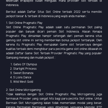
kebetulan eraplay88 sudah mengulas mana provider slot terbaik di
indonesia.
Berikut adalah Daftar Situs Slot Online terbaik 2022 serta memiliki
jackpot besar & terbaik di Indonesia yang wajib anda mainkan :
1. Slot Online Pragmatic Play
Slot Online Pragmatic Play adalah salah satu permainan Slot paling
populer dan banyak dicari pemain Slot Indonesia. Alasan Kenapa
Pragmatic Play dimainkan hampir setengah dari pemain karena situs
gaming slot online ini sering memberikan bonus jackpot terbanyak. Oleh
karena itu Pragmatic Play merupakan Game slot terpercaya dengan
kualitas terbaik demi menghibur para pecinta game slot online.dibawah ini
adalah Daftar Game Slot Terbaik Provider Pragmatic Play yang populer
Gampang menang dan mudah jackpot :
Gates Of Olympus
Starlight Princess
Sweet Bonanza
5 Lions Dance
Wild West Gold
2. Slot Online Microgaming
Tidak kalahnya dengan Slot Online Pragmatic Play, Microgaming juga
termasuk Provider yang sangat hits bagi para pecinta Slot online. Untuk
Bermain Slot Microgaming kalian tidak memerlukan modal yang besar,
Karena Permainan Permainan yang dihadirkan semuanya Memiliki RTP