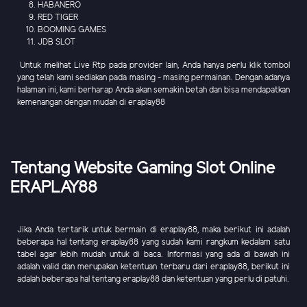
HABANERO
RED TIGER
BOOMING GAMES
JDB SLOT
Untuk melihat Live Rtp pada provider lain, Anda hanya perlu klik tombol
yang telah kami sediakan pada masing - masing permainan. Dengan adanya
halaman ini, kami berharap Anda akan semakin betah dan bisa mendapatkan
kemenangan dengan mudah di eraplay88
Tentang Website Gaming Slot Online
ERAPLAY88
Jika Anda tertarik untuk bermain di eraplay88, maka berikut ini adalah
beberapa hal tentang eraplay88 yang sudah kami rangkum kedalam satu
tabel agar lebih mudah untuk di baca. Informasi yang ada di bawah ini
adalah valid dan merupakan ketentuan terbaru dari eraplay88, berikut ini
adalah beberapa hal tentang eraplay88 dan ketentuan yang perlu di patuhi.