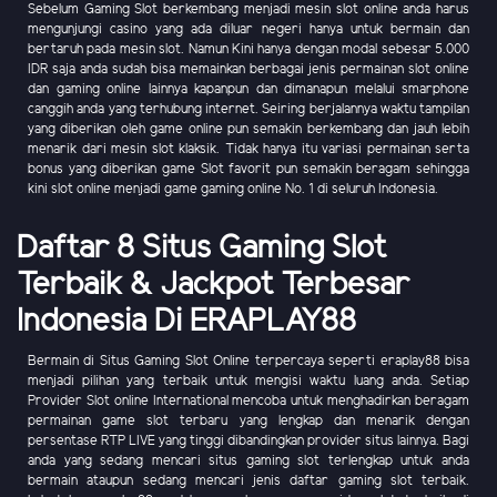
Sebelum Gaming Slot berkembang menjadi mesin slot online anda harus
mengunjungi casino yang ada diluar negeri hanya untuk bermain dan
bertaruh pada mesin slot. Namun Kini hanya dengan modal sebesar 5.000
IDR saja anda sudah bisa memainkan berbagai jenis permainan slot online
dan gaming online lainnya kapanpun dan dimanapun melalui smarphone
canggih anda yang terhubung internet. Seiring berjalannya waktu tampilan
yang diberikan oleh game online pun semakin berkembang dan jauh lebih
menarik dari mesin slot klaksik. Tidak hanya itu variasi permainan serta
bonus yang diberikan game Slot favorit pun semakin beragam sehingga
kini slot online menjadi game gaming online No. 1 di seluruh Indonesia.
Daftar 8 Situs Gaming Slot
Terbaik & Jackpot Terbesar
Indonesia Di ERAPLAY88
Bermain di Situs Gaming Slot Online terpercaya seperti eraplay88 bisa
menjadi pilihan yang terbaik untuk mengisi waktu luang anda. Setiap
Provider Slot online International mencoba untuk menghadirkan beragam
permainan game slot terbaru yang lengkap dan menarik dengan
persentase RTP LIVE yang tinggi dibandingkan provider situs lainnya. Bagi
anda yang sedang mencari situs gaming slot terlengkap untuk anda
bermain ataupun sedang mencari jenis daftar gaming slot terbaik.