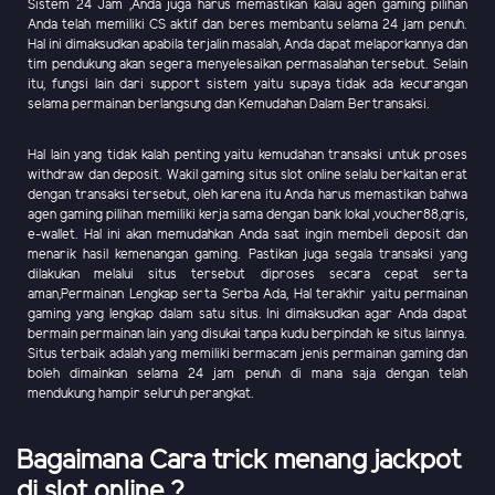
Sistem 24 Jam ,Anda juga harus memastikan kalau agen gaming pilihan
Anda telah memiliki CS aktif dan beres membantu selama 24 jam penuh.
Hal ini dimaksudkan apabila terjalin masalah, Anda dapat melaporkannya dan
tim pendukung akan segera menyelesaikan permasalahan tersebut. Selain
itu, fungsi lain dari support sistem yaitu supaya tidak ada kecurangan
selama permainan berlangsung dan Kemudahan Dalam Bertransaksi.
Hal lain yang tidak kalah penting yaitu kemudahan transaksi untuk proses
withdraw dan deposit. Wakil gaming situs slot online selalu berkaitan erat
dengan transaksi tersebut, oleh karena itu Anda harus memastikan bahwa
agen gaming pilihan memiliki kerja sama dengan bank lokal ,voucher88,qris,
e-wallet. Hal ini akan memudahkan Anda saat ingin membeli deposit dan
menarik hasil kemenangan gaming. Pastikan juga segala transaksi yang
dilakukan melalui situs tersebut diproses secara cepat serta
aman,Permainan Lengkap serta Serba Ada, Hal terakhir yaitu permainan
gaming yang lengkap dalam satu situs. Ini dimaksudkan agar Anda dapat
bermain permainan lain yang disukai tanpa kudu berpindah ke situs lainnya.
Situs terbaik adalah yang memiliki bermacam jenis permainan gaming dan
boleh dimainkan selama 24 jam penuh di mana saja dengan telah
mendukung hampir seluruh perangkat.
Bagaimana Cara trick menang jackpot
di slot online ?