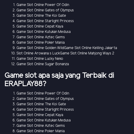
Game Slot Online Power Of Odin
Game Slot Online Gates of Olympus
Game Slot Online The Koi Gate
Game Slot Online Starlight Princess
Game Slot Online Cepat Kaya
Game Slot Online Kutukan Medusa
Game Slot Online Aztec Gems
Game Slot Online Poker Mania
Game Slot Online Golden WildGame Slot Online Keliling Jakarta
Slot Online Arowana s LuckGame Slot Online Mahjong Ways 2
Game Slot Online Lucky Neko
Game Slot Online Sugar Bonanza
Game slot apa saja yang Terbaik di
ERAPLAY88?
Game Slot Online Power Of Odin
Game Slot Online Gates of Olympus
Game Slot Online The Koi Gate
Game Slot Online Starlight Princess
Game Slot Online Cepat Kaya
Game Slot Online Kutukan Medusa
Game Slot Online Aztec Gems
Game Slot Online Poker Mania