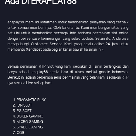
Ada Di ERAPLAY88
eraplay88 memiliki komitmen untuk memberikan pelayanan yang terbaik
untuk semua member nya. Oleh karena itu, Kami membangun situs yang
satu ini untuk memberikan berbagai info terbaru permainan slot online
dengan persentase kemenangan yang selalu update. Selain itu, Anda bisa
menghubungi Customer Service Kami yang selalu online 24 jam untuk
membantu (terdapat pada bagian kanan bawah halaman ini).
Semua permainan RTP Slot yang kami sediakan di jamin terlengkap dan
hanya ada di eraplay88 serta bisa di akses melalui google indonesia.
Berikut ini adalah beberapa jenis permainan yang telah kami sediakan RTP
nya secara Live setiap hari:
PRAGMATIC PLAY
IDN SLOT
PG SOFT
JOKER GAMING
MICRO GAMING
SPADE GAMING
CQ9