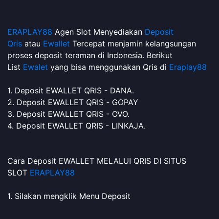
ERAPLAY88
Agen Slot Menyediakan
Deposit
Qris
atau
Ewallet
Tercepat menjamin kelangsungan
proses deposit teraman di Indonesia. Berikut
List
Ewalet
yang bisa menggunakan Qris di
Eraplay88
1. Deposit EWALLET QRIS - DANA.
2. Deposit EWALLET QRIS - GOPAY
3. Deposit EWALLET QRIS - OVO.
4. Deposit EWALLET QRIS - LINKAJA.
Cara Deposit EWALLET MELALUI QRIS DI SITUS
SLOT
ERAPLAY88
1. Silakan mengklik Menu Deposit